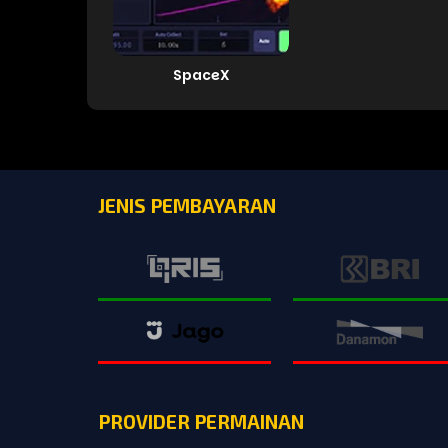
SpaceX
JENIS PEMBAYARAN
PROVIDER PERMAINAN