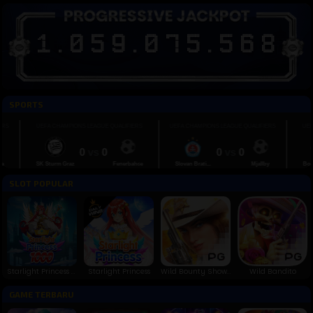
1
.
0
5
9
.
0
7
5
.
5
7
3
SPORTS
S
UEFA CHAMPIONS LEAGUE QUALIFIERS
UEFA CHAMPIONS LEAGUE QUALIFIERS
UEFA 
0
vs
0
0
vs
0
SK Sturm Graz
Fenerbahce
Slovan Brati...
Mjallby
Bodo G
SLOT POPULAR
Starlight Princess 1000
Starlight Princess
Wild Bounty Showdown
Wild Bandito
GAME TERBARU