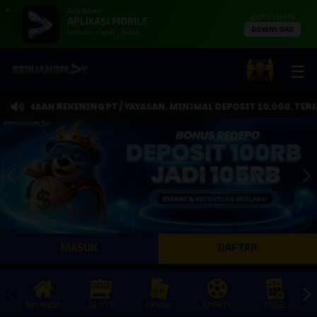
X
Anti Blokir
UNDUH APK
APLIKASI MOBILE
DOWNLOAD
Instant - Cepat - Aman
☰
GUNAAN REKENING PT / YAYASAN. MINIMAL DEPOSIT 10.000. TERIMA 
MASUK
DAFTAR
BERANDA
SLOTS
CASINO
SPORTS
TOGEL