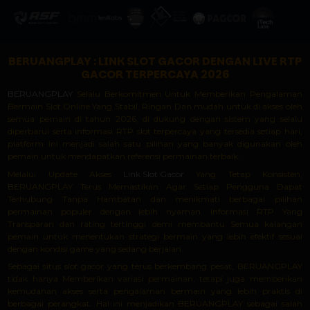
BERUANGPLAY : LINK SLOT GACOR DENGAN LIVE RTP
GACOR TERPERCAYA 2026
BERUANGPLAY
Selalu Berkomitmen Untuk Memberikan Pengalaman
Bermain Slot Online Yang Stabil, Ringan Dan mudah untuk di akses oleh
semua pemain di tahun 2026, di dukung dengan sistem yang selalu
diperbarui serta informasi RTP slot terpercaya yang tersedia setiap hari,
platform ini menjadi salah satu pilihan yang banyak digunakan oleh
pemain untuk mendapatkan referensi permainan terbaik.
Melalui Update Akses
Link Slot Gacor
Yang Tetap Konsisten,
BERUANGPLAY Terus Memastikan Agar Setiap Pengguna Dapat
Terhubung Tanpa Hambatan dan menikmati berbagai pilihan
permainan populer dengan lebih nyaman. Informasi RTP Yang
Transparan dan rating tertinggi demi membantu Semua kalangan
pemain untuk menentukan strategi bermain yang lebih efektif sesuai
dengan kondisi game yang sedang berjalan.
Sebagai situs slot gacor yang terus berkembang pesat, BERUANGPLAY
tidak hanya Memberikan variasi permainan, tetapi juga memberikan
kemudahan akses serta pengalaman bermain yang lebih praktis di
berbagai perangkat. Hal ini menjadikan BERUANGPLAY sebagai salah