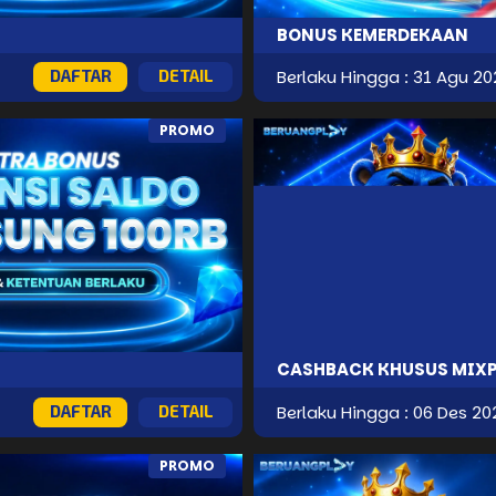
BONUS KEMERDEKAAN
Berlaku Hingga : 31 Agu 2
DAFTAR
DETAIL
PROMO
CASHBACK KHUSUS MIX
Berlaku Hingga : 06 Des 20
DAFTAR
DETAIL
PROMO