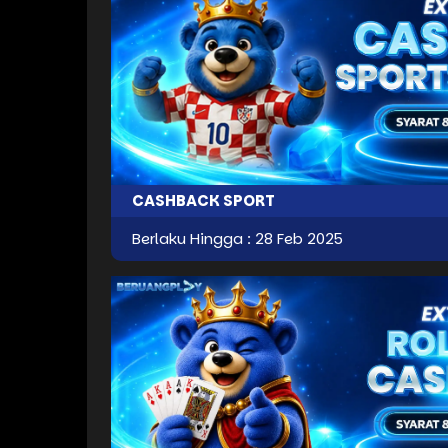
CASHBACK SPORT
Berlaku Hingga : 28 Feb 2025