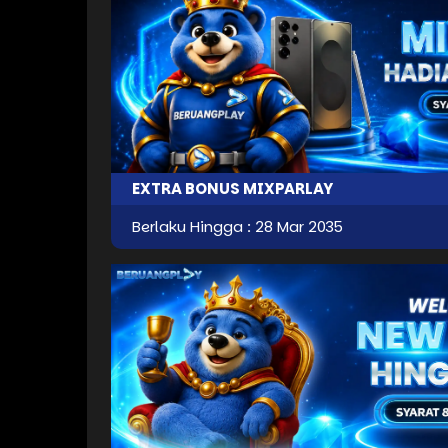
EXTRA BONUS MIXPARLAY
Berlaku Hingga : 28 Mar 2035