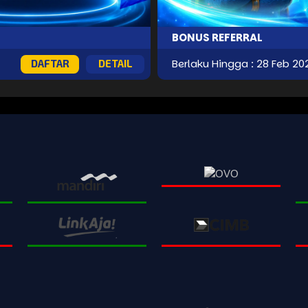
BONUS REFERRAL
Berlaku Hingga : 28 Feb 20
DAFTAR
DETAIL