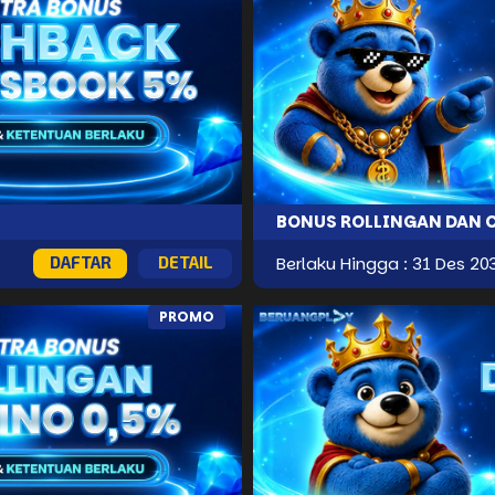
BONUS ROLLINGAN DAN 
Berlaku Hingga : 31 Des 20
DAFTAR
DETAIL
PROMO