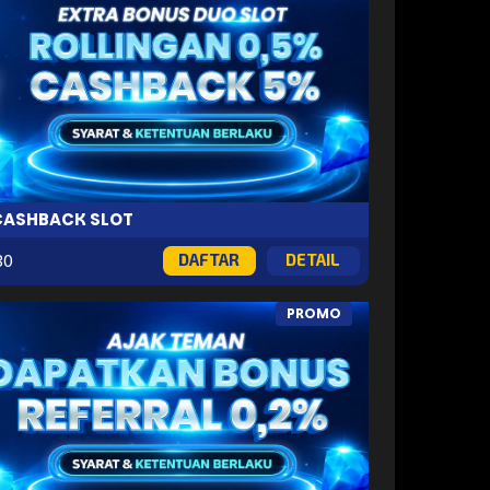
CASHBACK SLOT
30
DAFTAR
DETAIL
PROMO