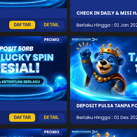
CHECK IN DAILY & MISI 
Berlaku Hingga : 01 Jan 20
DAFTAR
DETAIL
PROMO
DEPOSIT PULSA TANPA 
Berlaku Hingga : 01 Des 20
DAFTAR
DETAIL
PROMO