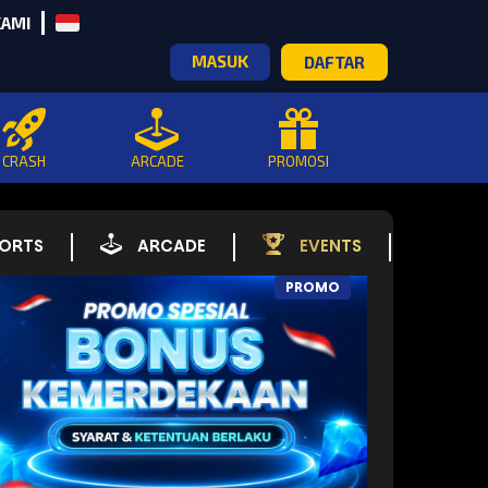
KAMI
MASUK
DAFTAR
CRASH
ARCADE
PROMOSI
ORTS
ARCADE
EVENTS
PROMO