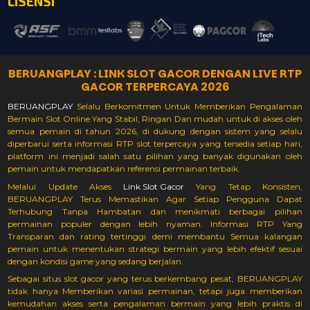
LISENSI
BERUANGPLAY : LINK SLOT GACOR DENGAN LIVE RTP
GACOR TERPERCAYA 2026
BERUANGPLAY
Selalu Berkomitmen Untuk Memberikan Pengalaman
Bermain Slot Online Yang Stabil, Ringan Dan mudah untuk di akses oleh
semua pemain di tahun 2026, di dukung dengan sistem yang selalu
diperbarui serta informasi RTP slot terpercaya yang tersedia setiap hari,
platform ini menjadi salah satu pilihan yang banyak digunakan oleh
pemain untuk mendapatkan referensi permainan terbaik.
Melalui Update Akses
Link Slot Gacor
Yang Tetap Konsisten,
BERUANGPLAY Terus Memastikan Agar Setiap Pengguna Dapat
Terhubung Tanpa Hambatan dan menikmati berbagai pilihan
permainan populer dengan lebih nyaman. Informasi RTP Yang
Transparan dan rating tertinggi demi membantu Semua kalangan
pemain untuk menentukan strategi bermain yang lebih efektif sesuai
dengan kondisi game yang sedang berjalan.
Sebagai situs slot gacor yang terus berkembang pesat, BERUANGPLAY
tidak hanya Memberikan variasi permainan, tetapi juga memberikan
kemudahan akses serta pengalaman bermain yang lebih praktis di