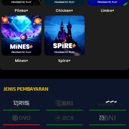
Plinko+
Chicken+
Limbo+
Mines+
Spire+
JENIS PEMBAYARAN