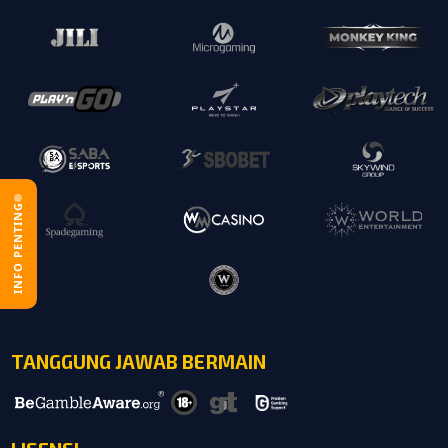
INFO PENTING
TANGGUNG JAWAB BERMAIN