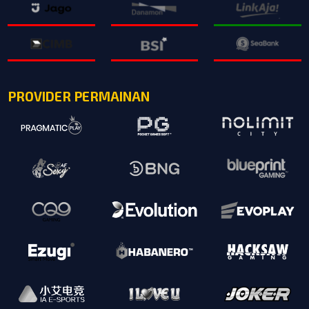
PROVIDER PERMAINAN