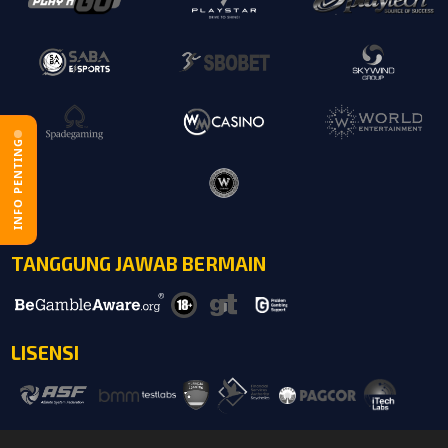
INFO PENTING
TANGGUNG JAWAB BERMAIN
LISENSI