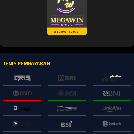
MegaWin Crash
JENIS PEMBAYARAN